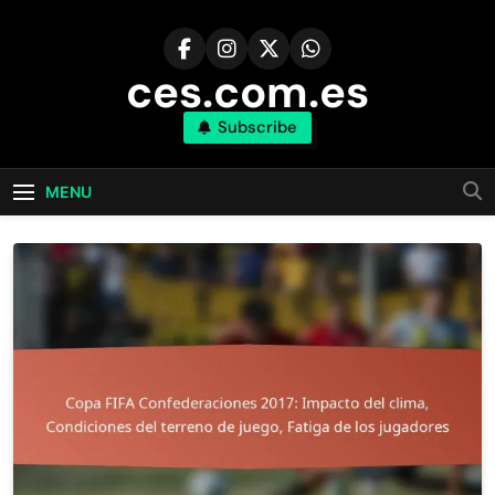
Skip
to
content
ces.com.es
Subscribe
MENU