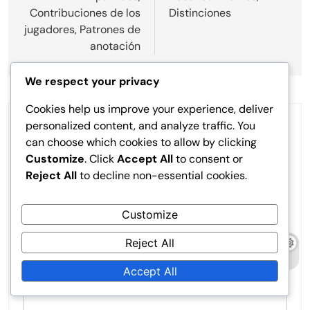
Contribuciones de los
Distinciones
jugadores, Patrones de
anotación
We respect your privacy
Cookies help us improve your experience, deliver
personalized content, and analyze traffic. You
LEAVE A REPLY
can choose which cookies to allow by clicking
Your email address will not be published.
Required
Customize
. Click
Accept All
to consent or
fields are marked
*
Reject All
to decline non-essential cookies.
Comment
*
Customize
Reject All
Accept All